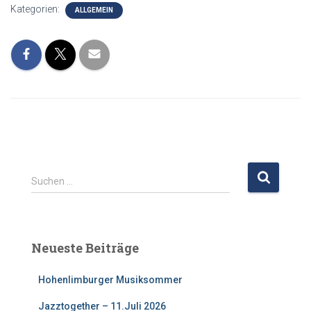
Kategorien:
ALLGEMEIN
S
Suchen …
u
c
h
e
Neueste Beiträge
n
n
Hohenlimburger Musiksommer
a
c
Jazztogether – 11.Juli 2026