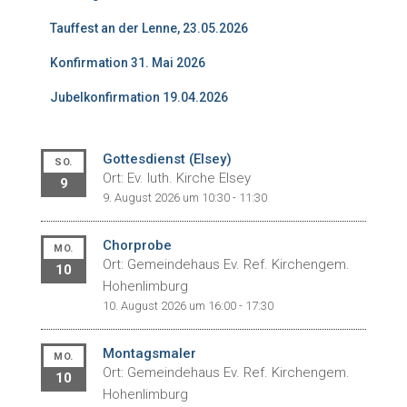
h
:
Tauffest an der Lenne, 23.05.2026
Konfirmation 31. Mai 2026
Jubelkonfirmation 19.04.2026
Gottesdienst (Elsey)
SO.
Ort: Ev. luth. Kirche Elsey
9
9. August 2026 um 10:30 - 11:30
Chorprobe
MO.
Ort: Gemeindehaus Ev. Ref. Kirchengem.
10
Hohenlimburg
10. August 2026 um 16:00 - 17:30
Montagsmaler
MO.
Ort: Gemeindehaus Ev. Ref. Kirchengem.
10
Hohenlimburg