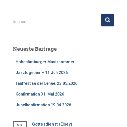
S
Suchen …
u
c
h
e
Neueste Beiträge
n
n
Hohenlimburger Musiksommer
a
c
Jazztogether – 11.Juli 2026
h
:
Tauffest an der Lenne, 23.05.2026
Konfirmation 31. Mai 2026
Jubelkonfirmation 19.04.2026
Gottesdienst (Elsey)
SO.