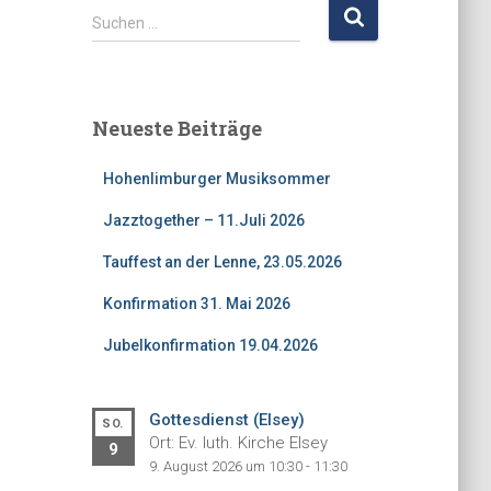
S
Suchen …
u
c
h
e
Neueste Beiträge
n
n
Hohenlimburger Musiksommer
a
c
Jazztogether – 11.Juli 2026
h
:
Tauffest an der Lenne, 23.05.2026
Konfirmation 31. Mai 2026
Jubelkonfirmation 19.04.2026
Gottesdienst (Elsey)
SO.
Ort: Ev. luth. Kirche Elsey
9
9. August 2026 um 10:30 - 11:30