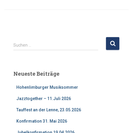
S
Suchen …
u
c
h
e
Neueste Beiträge
n
n
Hohenlimburger Musiksommer
a
c
Jazztogether – 11.Juli 2026
h
:
Tauffest an der Lenne, 23.05.2026
Konfirmation 31. Mai 2026
Jubelkonfirmation 19.04.2026