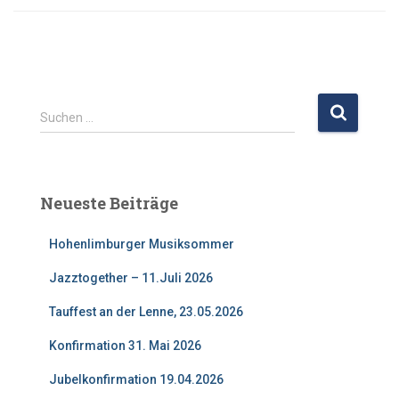
S
Suchen …
u
c
h
e
Neueste Beiträge
n
n
Hohenlimburger Musiksommer
a
c
Jazztogether – 11.Juli 2026
h
:
Tauffest an der Lenne, 23.05.2026
Konfirmation 31. Mai 2026
Jubelkonfirmation 19.04.2026