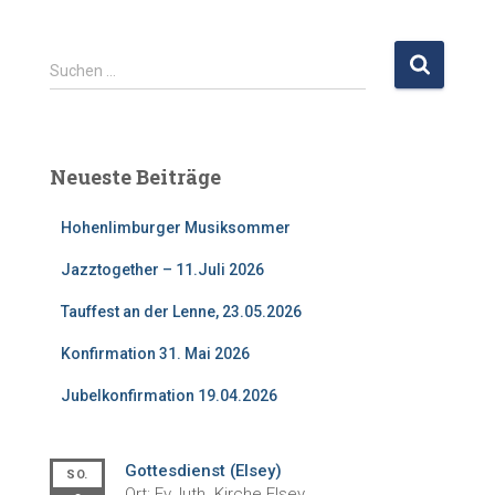
S
Suchen …
u
c
h
e
Neueste Beiträge
n
n
Hohenlimburger Musiksommer
a
c
Jazztogether – 11.Juli 2026
h
:
Tauffest an der Lenne, 23.05.2026
Konfirmation 31. Mai 2026
Jubelkonfirmation 19.04.2026
Gottesdienst (Elsey)
SO.
Ort: Ev. luth. Kirche Elsey