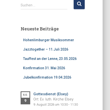
S
Suchen …
u
c
h
e
Neueste Beiträge
n
n
Hohenlimburger Musiksommer
a
c
Jazztogether – 11.Juli 2026
h
:
Tauffest an der Lenne, 23.05.2026
Konfirmation 31. Mai 2026
Jubelkonfirmation 19.04.2026
Gottesdienst (Elsey)
SO.
Ort: Ev. luth. Kirche Elsey
9
9. August 2026 um 10:30 - 11:30