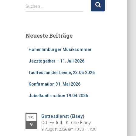
S
Suchen …
u
c
h
e
Neueste Beiträge
n
n
Hohenlimburger Musiksommer
a
c
Jazztogether – 11.Juli 2026
h
:
Tauffest an der Lenne, 23.05.2026
Konfirmation 31. Mai 2026
Jubelkonfirmation 19.04.2026
Gottesdienst (Elsey)
SO.
Ort: Ev. luth. Kirche Elsey
9
9. August 2026 um 10:30 - 11:30