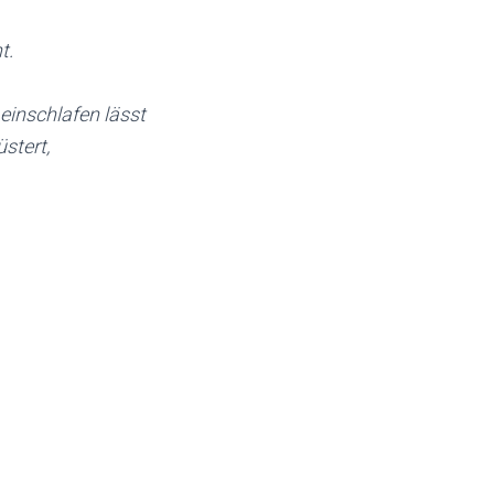
t.
einschlafen lässt
stert,