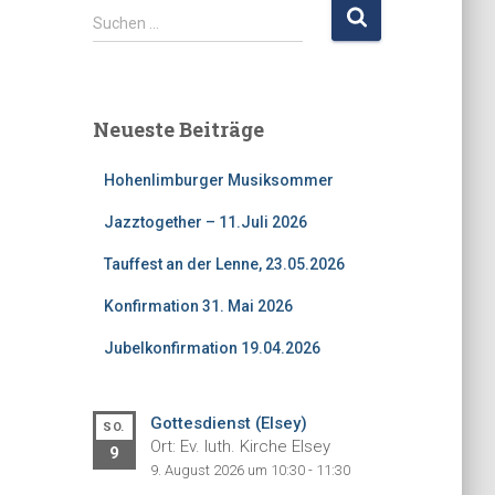
S
Suchen …
u
c
h
e
Neueste Beiträge
n
n
Hohenlimburger Musiksommer
a
c
Jazztogether – 11.Juli 2026
h
:
Tauffest an der Lenne, 23.05.2026
Konfirmation 31. Mai 2026
Jubelkonfirmation 19.04.2026
Gottesdienst (Elsey)
SO.
Ort: Ev. luth. Kirche Elsey
9
9. August 2026 um 10:30 - 11:30