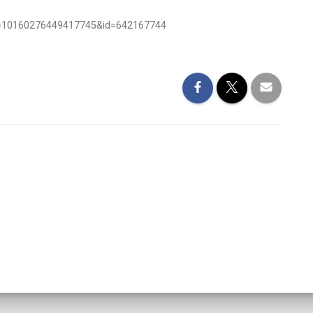
id=10160276449417745&id=642167744